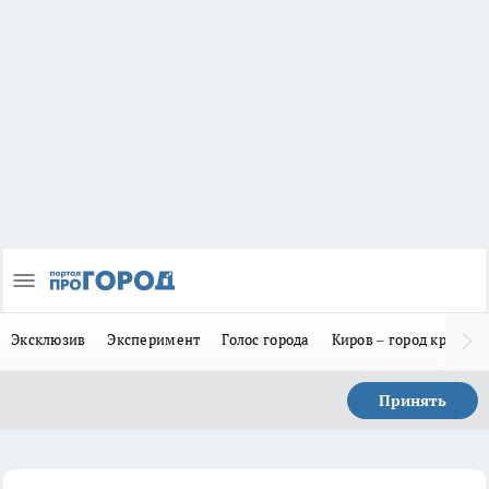
Эксклюзив
Эксперимент
Голос города
Киров – город красив
Принять