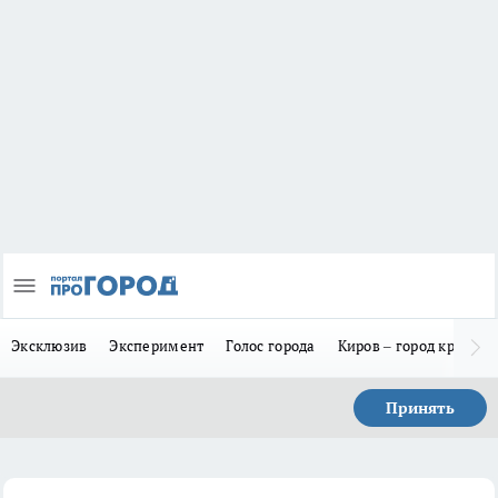
Эксклюзив
Эксперимент
Голос города
Киров – город красив
Принять