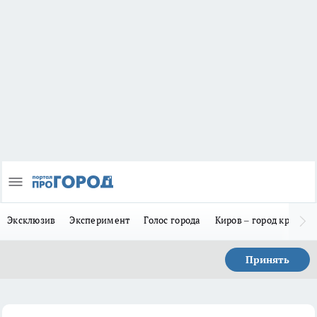
Эксклюзив
Эксперимент
Голос города
Киров – город красив
Принять