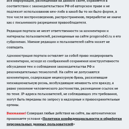
Вся информация, размещенная на данном сайте, охраняется в
соответствии с законодательством РФ об авторском праве и не
подлежит использованию кем-либо в какой бы то ни было форме, в
том числе воспроизведению, распространению, переработке не иначе
как с письменного разрешения правообладателя.
Редакция портала не несет ответственности за комментарии и
материалы пользователей, размещенные на сайте progorod43.ru и его
субдоменах. Мнение редакции и пользователей сайта может не
совпадать.
Администрация портала оставляет за собой право модерировать
комментарии, исходя из соображений сохранения конструктивности
обсуждения тем и соблюдения законодательства РФ и
рекомендательных технологий. На сайте не допускаются
комментарии, содержащие нецензурную брань, разжигающие
межнациональную рознь, возбуждающие ненависть или вражду, а
равно унижение человеческого достоинства, размещение ссылок не
по теме. IP-адреса пользователей, не соблюдающих эти требования,
могут быть переданы по запросу в надзорные и правоохранительные
органы.
Внимание!
Совершая любые действия на сайте, вы автоматически
принимаете условия «
Политики конфиденциальности и обработки
персональных данных пользователей
»