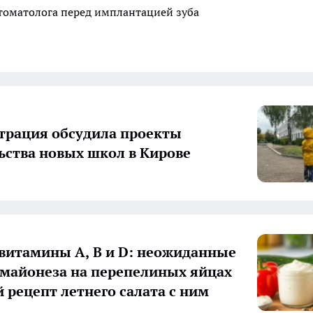
стоматолога перед имплантацией зуба
рация обсудила проекты
ьства новых школ в Кирове
 витамины А, В и D: неожиданные
 майонеза на перепелиных яйцах
й рецепт летнего салата с ним