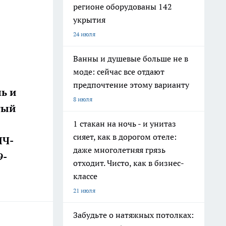
регионе оборудованы 142
укрытия
24 июля
Ванны и душевые больше не в
моде: сейчас все отдают
предпочтение этому варианту
ь и
8 июля
тый
1 стакан на ночь - и унитаз
сияет, как в дорогом отеле:
ИЧ-
даже многолетняя грязь
9-
отходит. Чисто, как в бизнес-
классе
21 июля
Забудьте о натяжных потолках: