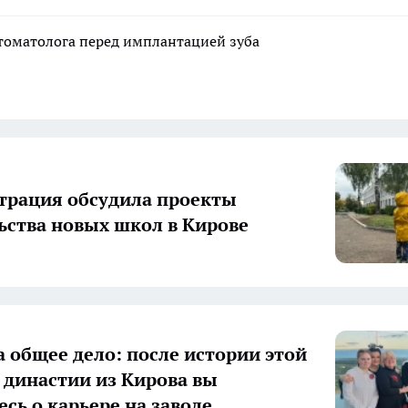
стоматолога перед имплантацией зуба
рация обсудила проекты
ьства новых школ в Кирове
а общее дело: после истории этой
 династии из Кирова вы
есь о карьере на заводе