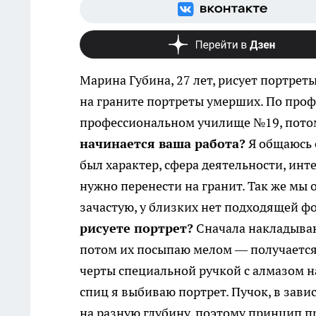
Марина Губина, 27 лет, рисует портрет
на граните портреты умерших. По проф
профессиональном училище №19, потом 
начинается ваша работа?
Я общаюсь 
был характер, сфера деятельности, ин
нужно перенести на гранит. Так же мы о
зачастую, у близких нет подходящей фо
рисуете портрет?
Сначала накладываю
потом их посыпаю мелом — получается 
черты специальной ручкой с алмазом н
спиц я выбиваю портрет. Пучок, в зави
на разную глубину, поэтому принцип п