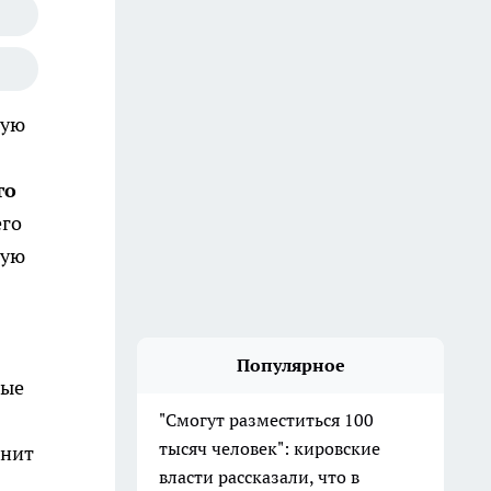
сую
го
его
рую
Популярное
ные
"Смогут разместиться 100
тысяч человек": кировские
анит
власти рассказали, что в