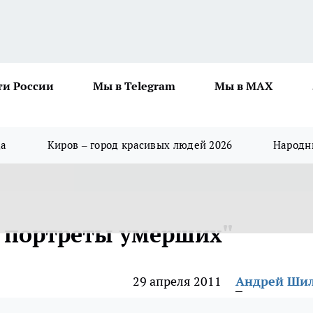
ти России
Мы в Telegram
Мы в MAX
да
Киров – город красивых людей 2026
Народны
е портреты умерших"
29 апреля 2011
Андрей Ши