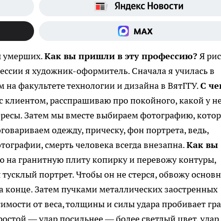
ы умерших.
Как вы пришли в эту профессию?
Я ри
ессии я художник-оформитель. Сначала я училась в
на факультете технологии и дизайна в ВятГГУ.
С че
с клиентом, расспрашиваю про покойного, какой у н
тересы. Затем мы вместе выбираем фотографию, кото
говариваем одежду, прическу, фон портрета, ведь,
тографии, смерть человека всегда внезапна.
Как вы
 на гранитную плиту копирку и перевожу контуры,
тусклый портрет. Чтобы он не стерся, обвожу основ
а конце. Затем пучками металлических заостренных
симости от веса, толщины и силы удара пробивает гр
ростой — удар посильнее — более светлый цвет, удар