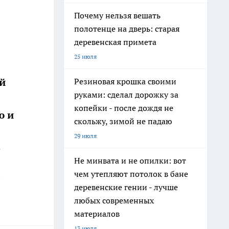
Почему нельзя вешать
полотенце на дверь: старая
деревенская примета
25 июля
ой
Резиновая крошка своими
руками: сделал дорожку за
копейки - после дождя не
ю и
скольжу, зимой не падаю
29 июля
В
Не минвата и не опилки: вот
чем утепляют потолок в бане
деревенские гении - лучше
любых современных
материалов
13 июля