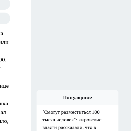
на
жили
0. -
л
нице
-
Популярное
ышка
зал
"Смогут разместиться 100
тысяч человек": кировские
ыло,
власти рассказали, что в