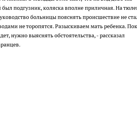
й был подгузник, коляска вполне приличная. На тюл
уководство больницы пояснять происшествие не ста
одами не торопятся. Разыскиваем мать ребенка. По
дет, нужно выяснять обстоятельства, - рассказал
аранцев.