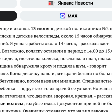
енце и иконка.
13 июня
в детской поликлиники №2 
коляски и детские велосипеды, около 15 часов обнару
ней. Я ушла с работы около 14 часов, - рассказывает
 Возможно, коляску оставили в период с 14.00 до 15.0
е видела, где стояла коляска, но слышала плач, плака
нщина обнаружила кроху и подняла шум, - говорит
ке. Когда девочку нашли, все врачи бегали по боль
 безуспешно, потом вызвали милицию. Специалисты
ебенка — вдруг кто-то из врачей ее узнает. Но мал
и отметили, что девочка здоровая, крепкая, - расска
лые волосы
, голубые глаза. Документов при ней не б
 и иконка. Очевидцы отмечают, что на вид девочка