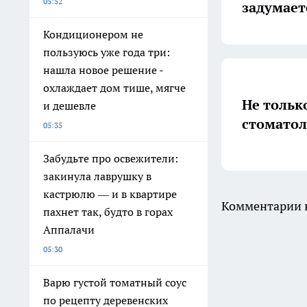
05:52
задумает
Кондиционером не
пользуюсь уже года три:
нашла новое решение -
охлаждает дом тише, мягче
Не тольк
и дешевле
стоматол
05:35
Забудьте про освежители:
закинула лаврушку в
кастрюлю — и в квартире
Комментарии н
пахнет так, будто в горах
Аппалачи
05:30
Варю густой томатный соус
по рецепту деревенских