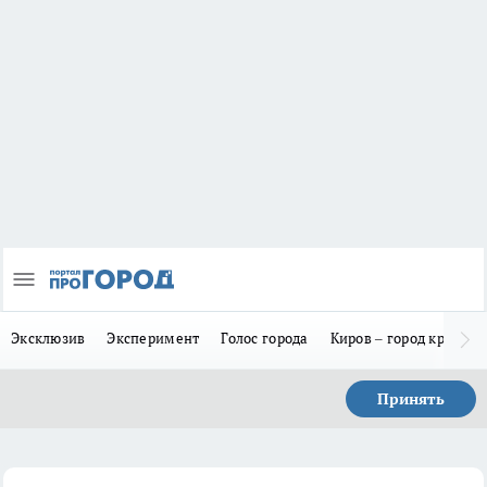
Эксклюзив
Эксперимент
Голос города
Киров – город красив
Принять