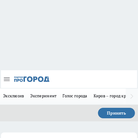
Эксклюзив
Эксперимент
Голос города
Киров – город красив
Принять