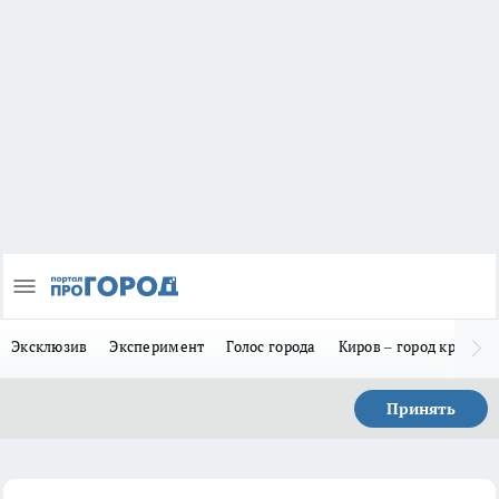
Эксклюзив
Эксперимент
Голос города
Киров – город красив
Принять