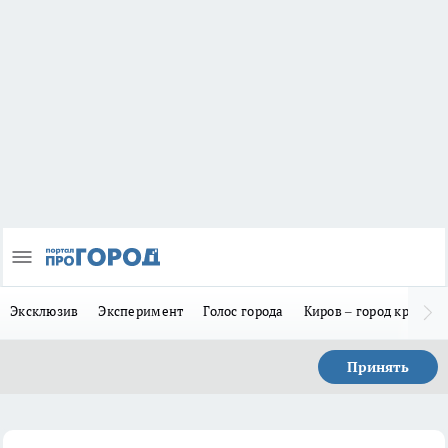
Эксклюзив
Эксперимент
Голос города
Киров – город красив
Принять