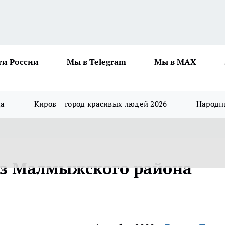
ти России
Мы в Telegram
Мы в MAX
да
Киров – город красивых людей 2026
Народны
из Малмыжского района