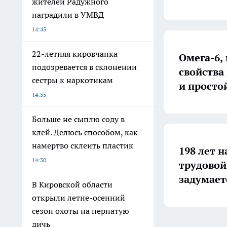
жителей Радужного
наградили в УМВД
14:45
22-летняя кировчанка
Омега-6,
подозревается в склонении
свойства
сестры к наркотикам
и просто
14:35
Больше не сыплю соду в
клей. Делюсь способом, как
намертво склеить пластик
198 лет н
14:30
трудовой
задумает
В Кировской области
открыли летне-осенний
сезон охоты на пернатую
дичь