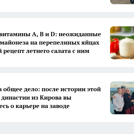
 витамины А, В и D: неожиданные
 майонеза на перепелиных яйцах
й рецепт летнего салата с ним
а общее дело: после истории этой
 династии из Кирова вы
есь о карьере на заводе