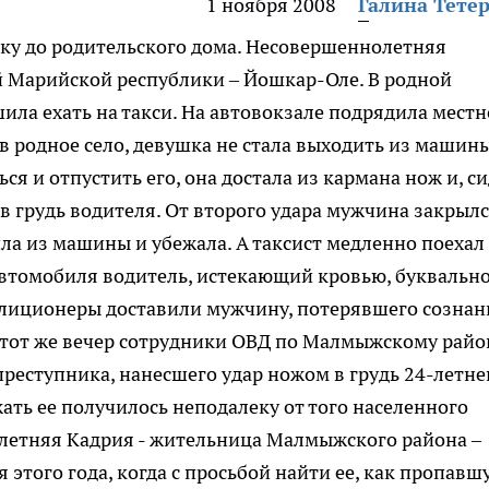
1 ноября 2008
Галина Тете
ку до родительского дома.
Несовершеннолетняя
й Марийской республики – Йошкар-Оле. В родной
ла ехать на такси. На автовокзале подрядила местн
 в родное село, девушка не стала выходить из машины
я и отпустить его, она достала из кармана нож и, с
 в грудь водителя. От второго удара мужчина закрыл
ла из машины и убежала. А таксист медленно поехал
автомобиля водитель, истекающий кровью, буквальн
лиционеры доставили мужчину, потерявшего сознан
тот же вечер сотрудники ОВД по Малмыжскому райо
реступника, нанесшего удар ножом в грудь 24-летне
ать ее получилось неподалеку от того населенного
7-летняя Кадрия - жительница Малмыжского района –
этого года, когда с просьбой найти ее, как пропавш