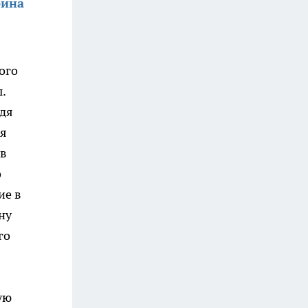
рина
ого
.
идя
ся
 в
о
ие в
ну
го
ую