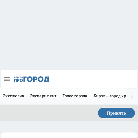
Эксклюзив
Эксперимент
Голос города
Киров – город красив
Принять