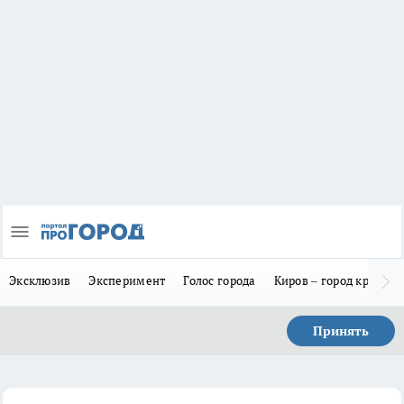
Эксклюзив
Эксперимент
Голос города
Киров – город красив
Принять