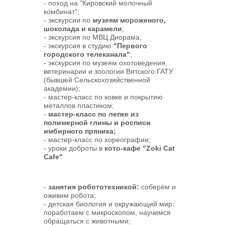
- поход на "Кировский молочный
комбинат";
- экскурсии по
музеям мороженого,
шоколада и карамели
;
- экскурсия по МВЦ Диорама;
- экскурсия в студию
"Первого
городского телеканала"
;
- экскурсия по музеям охотоведения,
ветеринарии и зоологии Вятского ГАТУ
(бывшей Сельскохозяйственной
академии);
- мастер-класс по ковке и покрытию
металлов пластиком;
-
мастер-класс
по лепке из
полимерной глины и росписи
имбирного пряника;
- мастер-класс по хореографии;
- уроки доброты в
кото-кафе "Zoki Cat
Cafe"
-
занятия робототехникой:
соберём и
оживим робота;
- детская биология и окружающий мир:
поработаем с микроскопом, научимся
обращаться с животными;