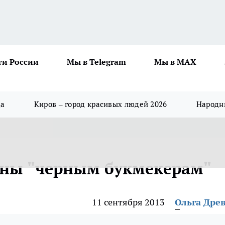
ти России
Мы в Telegram
Мы в MAX
да
Киров – город красивых людей 2026
Народны
ны "черным букмекерам"
11 сентября 2013
Ольга Дре