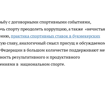
рьбу с договорными спортивными событиями,
очь спорту преодолеть коррупцию, а также «нечисты
ению,
практика спортивных ставок в букмекерских
хую славу, аналогичный смысл присущ и обсуждаемо
й Федерации в большом количестве поддерживают ме
ность результативного и продуктивного
лениями в национальном спорте.