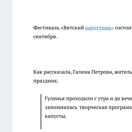
Фестиваль «Вятский
капустник»
состои
сентября.
Как рассказала, Галина Петрова, жите
праздник.
Гулянья проходили с утра и до веч
запомнилась творческая программа
капусты.