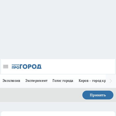
Эксклюзив
Эксперимент
Голос города
Киров – город красив
Принять