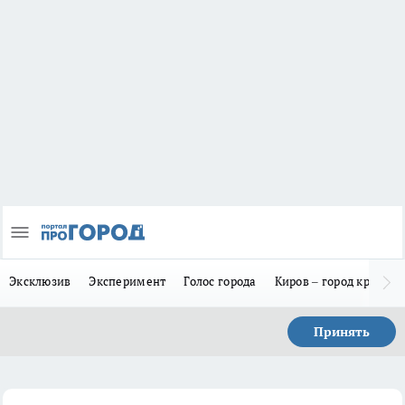
Эксклюзив
Эксперимент
Голос города
Киров – город красив
Принять