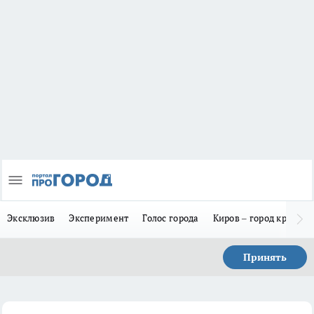
Эксклюзив
Эксперимент
Голос города
Киров – город красив
Принять