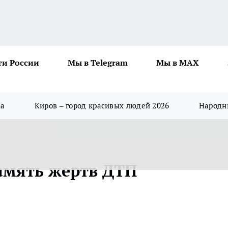
ти России
Мы в Telegram
Мы в MAX
да
Киров – город красивых людей 2026
Народны
амять жертв ДТП