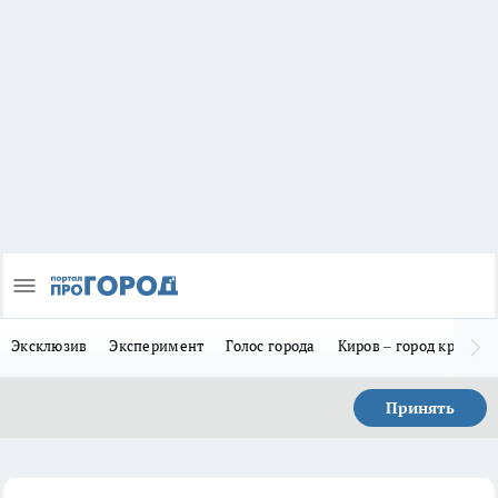
Эксклюзив
Эксперимент
Голос города
Киров – город красив
Принять