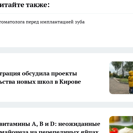
итайте также:
стоматолога перед имплантацией зуба
рация обсудила проекты
ьства новых школ в Кирове
 витамины А, В и D: неожиданные
 майонеза на перепелиных яйцах