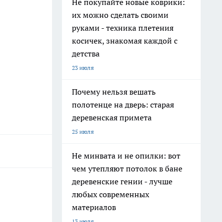
Не покупайте новые коврики:
их можно сделать своими
руками - техника плетения
косичек, знакомая каждой с
детства
23 июля
Почему нельзя вешать
полотенце на дверь: старая
деревенская примета
25 июля
Не минвата и не опилки: вот
чем утепляют потолок в бане
деревенские гении - лучше
любых современных
материалов
13 июля