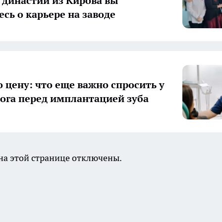
 династии из Кирова вы
есь о карьере на заводе
о цену: что еще важно спросить у
ога перед имплантацией зуба
а этой странице отключены.