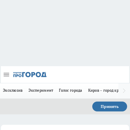
Эксклюзив
Эксперимент
Голос города
Киров – город красив
Принять