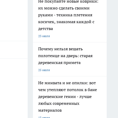
Не покупайте новые коврики:
их можно сделать своими
руками - техника плетения
косичек, знакомая каждой с
детства
23 июля
Почему нельзя вешать
полотенце на дверь: старая
деревенская примета
25 июля
Не минвата и не опилки: вот
чем утепляют потолок в бане
деревенские гении - лучше
любых современных
материалов
13 июля