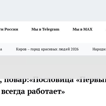
ти России
Мы в Telegram
Мы в MAX
да
Киров – город красивых людей 2026
Народны
, повар:«Пословица «Первы
всегда работает»