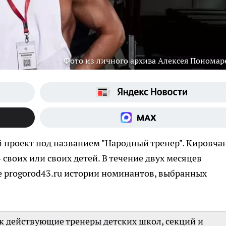
Фото из личного архива Алексея Пономар
й проект под названием "Народный тренер". Кировча
своих или своих детей. В течение двух месяцев
е progorod43.ru истории номинантов, выбранных
к действующие тренеры детских школ, секций и