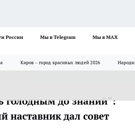
ти России
Мы в Telegram
Мы в MAX
да
Киров – город красивых людей 2026
Народны
ь голодным до знаний":
 наставник дал совет