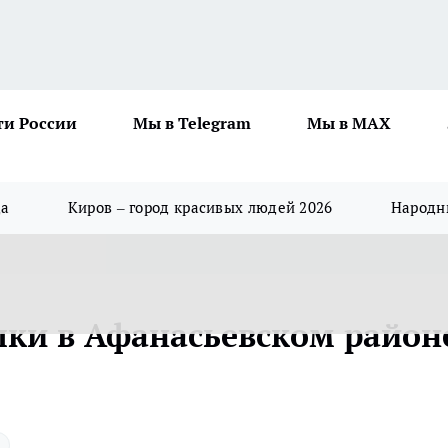
ти России
Мы в Telegram
Мы в MAX
да
Киров – город красивых людей 2026
Народны
шки в Афанасьевском район