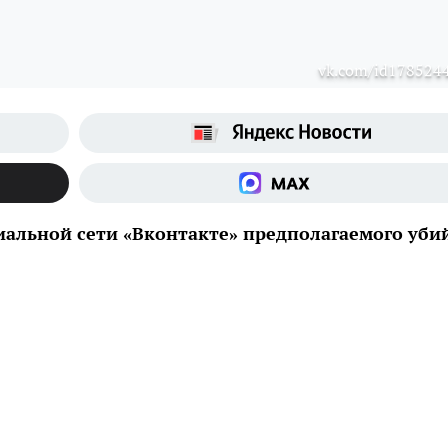
vk.com/id178524
иальной сети «Вконтакте» предполагаемого уб