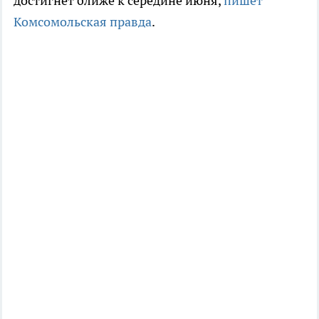
достигнет ближе к середине июня,
пишет
Комсомольская правда
.