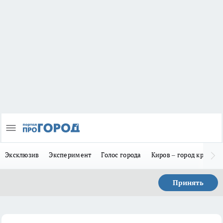
Эксклюзив
Эксперимент
Голос города
Киров – город красив
Принять