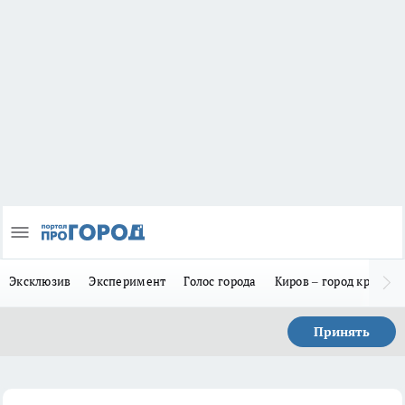
Эксклюзив
Эксперимент
Голос города
Киров – город красив
Принять