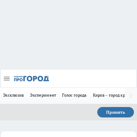
Эксклюзив
Эксперимент
Голос города
Киров – город красив
Принять