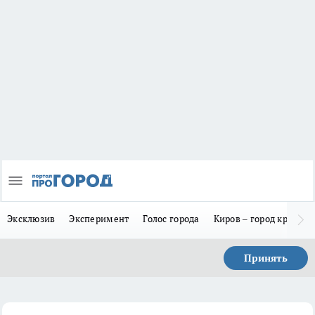
Эксклюзив
Эксперимент
Голос города
Киров – город красив
Принять