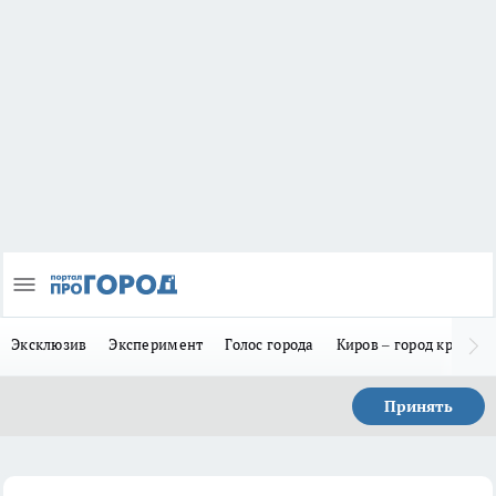
Эксклюзив
Эксперимент
Голос города
Киров – город красив
Принять