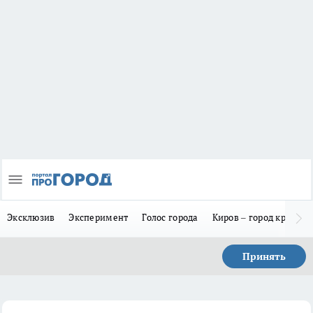
Эксклюзив
Эксперимент
Голос города
Киров – город красив
Принять