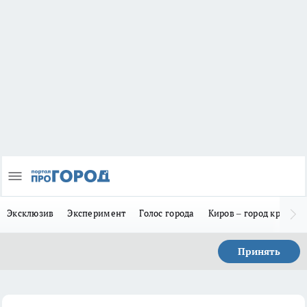
Эксклюзив
Эксперимент
Голос города
Киров – город красив
Принять