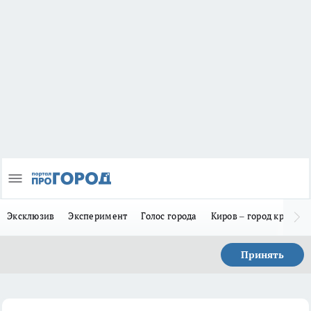
Эксклюзив
Эксперимент
Голос города
Киров – город красив
Принять