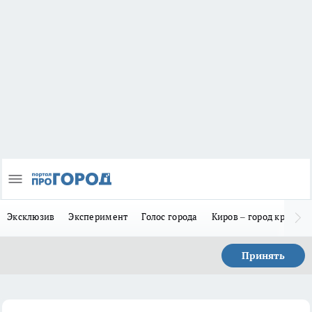
Эксклюзив
Эксперимент
Голос города
Киров – город красив
Принять