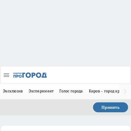
Эксклюзив
Эксперимент
Голос города
Киров – город красив
Принять