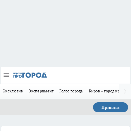
Эксклюзив
Эксперимент
Голос города
Киров – город красив
Принять