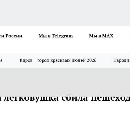
ти России
Мы в Telegram
Мы в MAX
да
Киров – город красивых людей 2026
Народны
и легковушка сбила пешехо