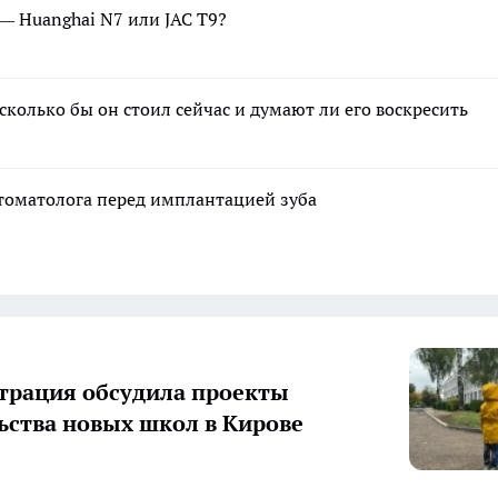
 — Huanghai N7 или JAC T9?
колько бы он стоил сейчас и думают ли его воскресить
стоматолога перед имплантацией зуба
рация обсудила проекты
ьства новых школ в Кирове