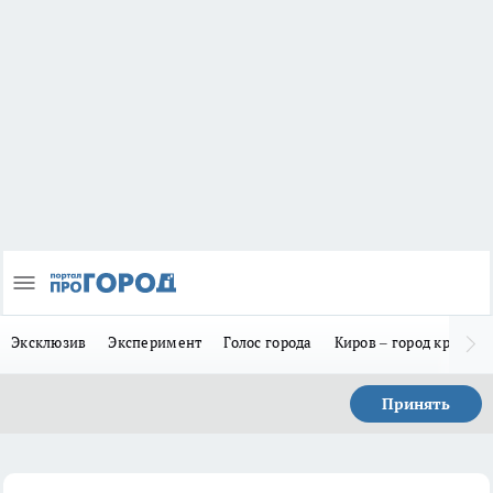
Эксклюзив
Эксперимент
Голос города
Киров – город красив
Принять