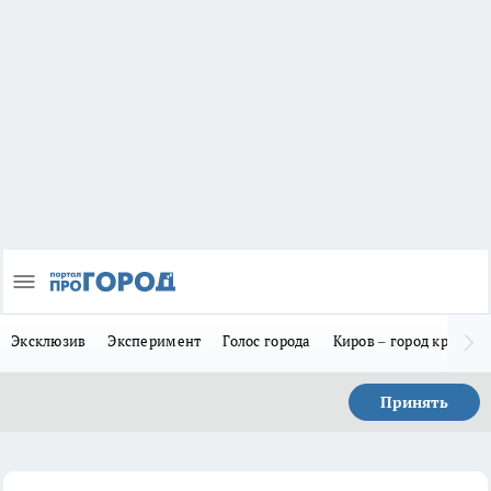
Эксклюзив
Эксперимент
Голос города
Киров – город красив
Принять