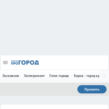
Эксклюзив
Эксперимент
Голос города
Киров – город красив
Принять