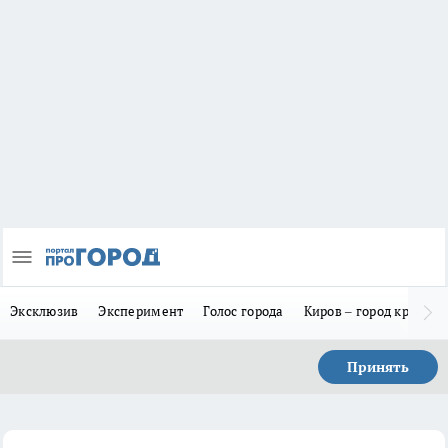
Эксклюзив
Эксперимент
Голос города
Киров – город красив
Принять