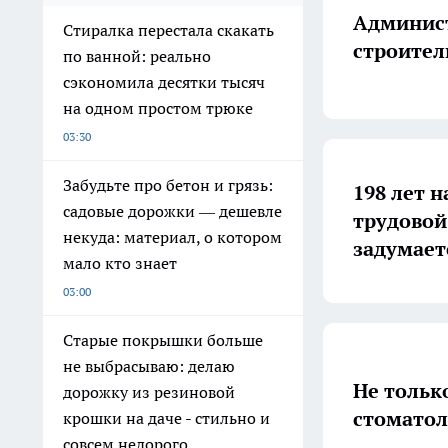
Админист
Стиралка перестала скакать
строител
по ванной: реально
сэкономила десятки тысяч
на одном простом трюке
03:30
Забудьте про бетон и грязь:
198 лет н
садовые дорожки — дешевле
трудовой
некуда: материал, о котором
задумает
мало кто знает
03:00
Старые покрышки больше
не выбрасываю: делаю
Не тольк
дорожку из резиновой
стоматол
крошки на даче - стильно и
совсем недорого