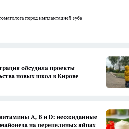
стоматолога перед имплантацией зуба
рация обсудила проекты
ьства новых школ в Кирове
 витамины А, В и D: неожиданные
 майонеза на перепелиных яйцах