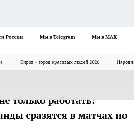
ти России
Мы в Telegram
Мы в MAX
да
Киров – город красивых людей 2026
Народны
е только работать:
нды сразятся в матчах по