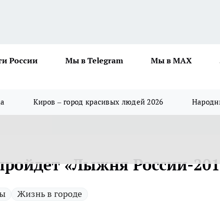
ти России
Мы в Telegram
Мы в MAX
да
Киров – город красивых людей 2026
Народны
 пройдет «Лыжня России-201
ы
Жизнь в городе