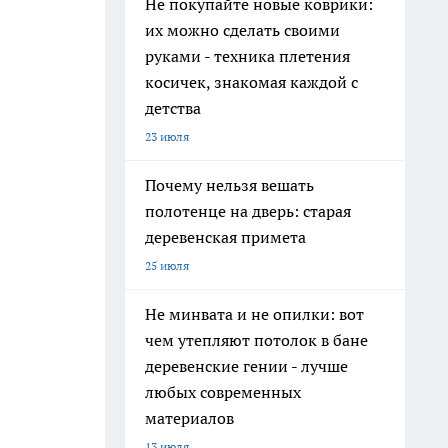
Не покупайте новые коврики:
их можно сделать своими
руками - техника плетения
косичек, знакомая каждой с
детства
23 июля
Почему нельзя вешать
полотенце на дверь: старая
деревенская примета
25 июля
Не минвата и не опилки: вот
чем утепляют потолок в бане
деревенские гении - лучше
любых современных
материалов
13 июля