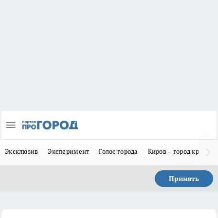
Эксклюзив
Эксперимент
Голос города
Киров – город красив
Принять