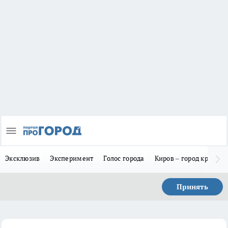
Эксклюзив
Эксперимент
Голос города
Киров – город красив
Принять