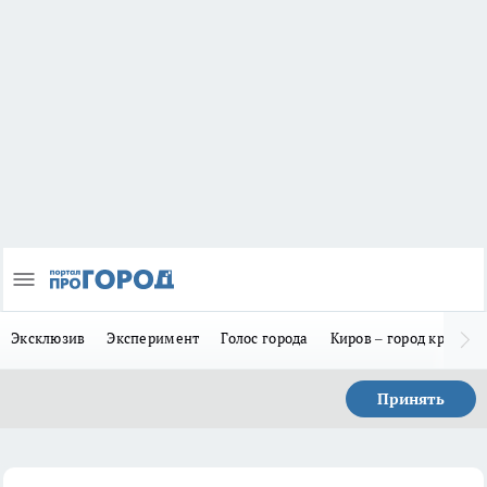
Эксклюзив
Эксперимент
Голос города
Киров – город красив
Принять