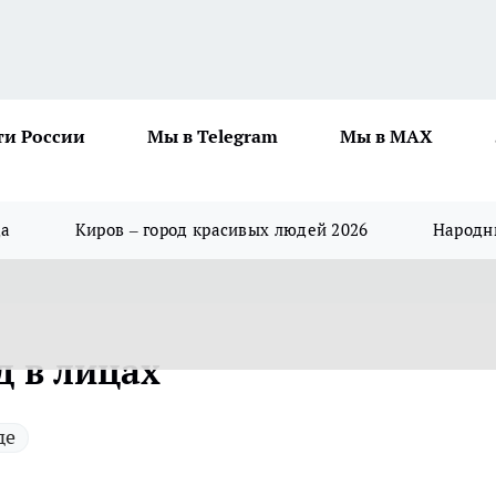
ти России
Мы в Telegram
Мы в MAX
да
Киров – город красивых людей 2026
Народны
д в лицах
де